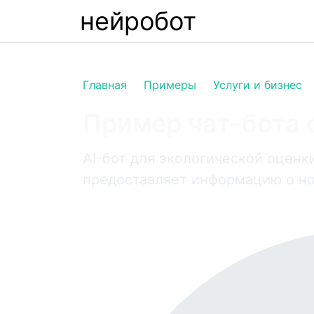
нейробот
Главная
Примеры
Услуги и бизнес
Пример чат-бота 
AI-бот для экологической оценк
предоставляет информацию о но