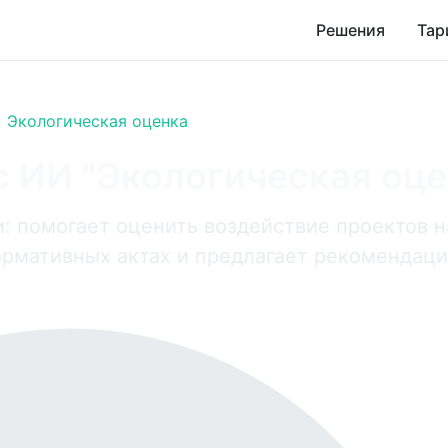
Решения
Тар
Экологическая оценка
c ИИ "Экологическая оце
и: помогает оценить воздействие проектов 
рмативных актах и предлагает рекомендаци