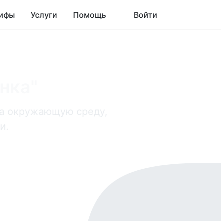
ифы
Услуги
Помощь
Войти
нка"
на окружающую среду,
и.