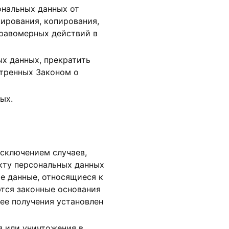
ональных данных от
кирования, копирования,
правомерных действий в
ых данных, прекратить
отренных Законом о
ых.
исключением случаев,
кту персональных данных
е данные, относящиеся к
ются законные основания
ее получения установлен
я или уничтожения в