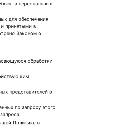
убъекта персональных
ных для обеспечения
 и принятыми в
отрено Законом о
касающуюся обработки
действующим
ных представителей в
анных по запросу этого
запроса;
оящей Политике в