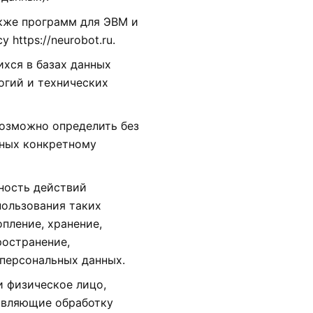
акже программ для ЭВМ и
https://neurobot.ru.
хся в базах данных
огий и технических
возможно определить без
ных конкретному
пность действий
пользования таких
пление, хранение,
ространение,
 персональных данных.
и физическое лицо,
твляющие обработку