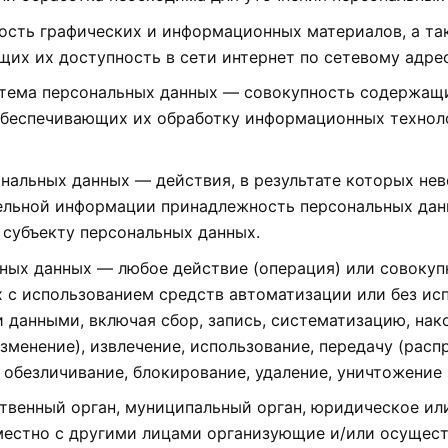
ность графических и информационных материалов, а т
их их доступность в сети интернет по сетевому адресу 
стема персональных данных — совокупность содержащи
обеспечивающих их обработку информационных технол
ональных данных — действия, в результате которых не
ельной информации принадлежность персональных дан
 субъекту персональных данных.
ьных данных — любое действие (операция) или совоку
 с использованием средств автоматизации или без ис
 данными, включая сбор, запись, систематизацию, нако
зменение), извлечение, использование, передачу (расп
, обезличивание, блокирование, удаление, уничтожение
ственный орган, муниципальный орган, юридическое ил
местно с другими лицами организующие и/или осущес