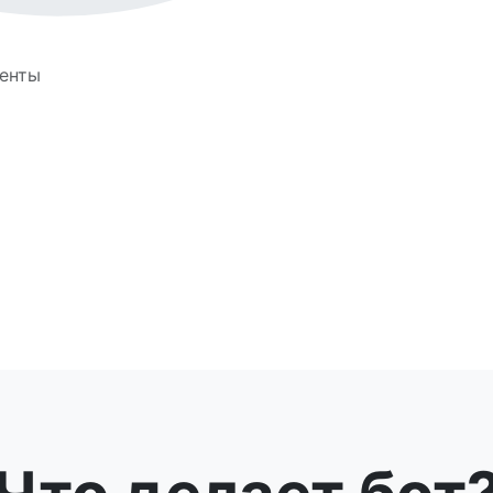
иенты