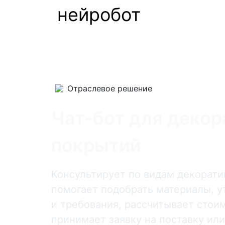
нейробот
Отраслевое решение
Чат-бот для деко
покрытий
Консультирует по видам декорати
помогает подобрать материалы, у
и требования, рассчитывает стои
принимает заявку на поставку или