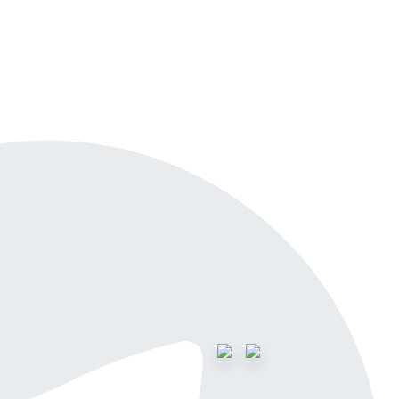
айн-демо