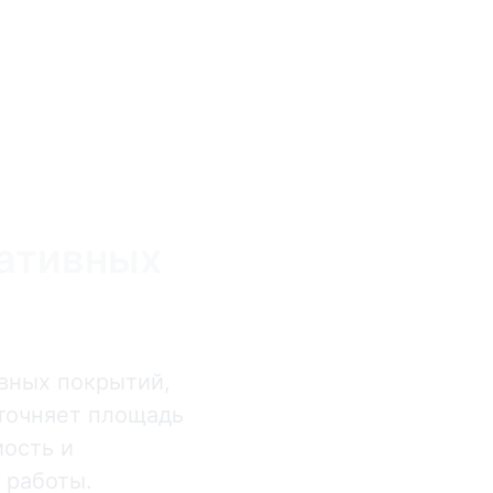
ративных
вных покрытий,
точняет площадь
мость и
 работы.