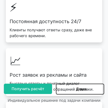
⚡
Постоянная доступность 24/7
Клиенты получают ответы сразу, даже вне
рабочего времени.
📈
Рост заявок из рекламы и сайта
Быстрые ответы и понятный диалог
Получить расчёт
Демо
повышают конверсию обращений в заявки.
Индивидуальное решение под задачи компании