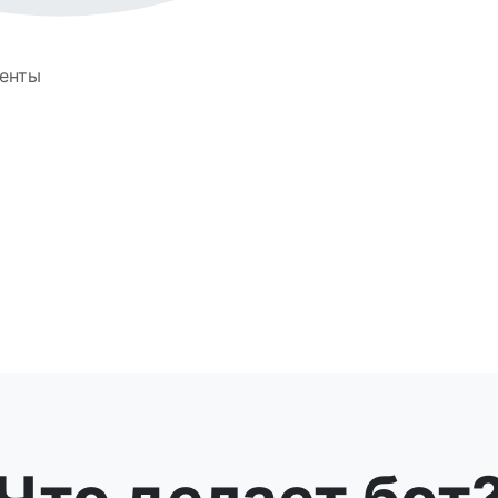
иенты