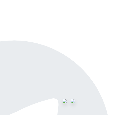
айн-демо