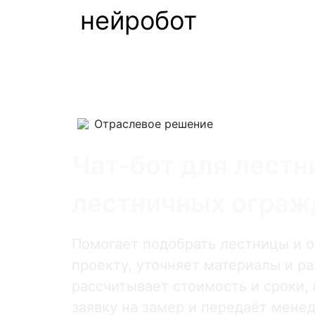
нейробот
Отраслевое решение
Чат-бот для лестн
лестничных ограж
Помогает подобрать лестницы и 
проекту, уточняет материалы и р
рассчитывает стоимость и сроки,
заявку на замер и передаёт мене