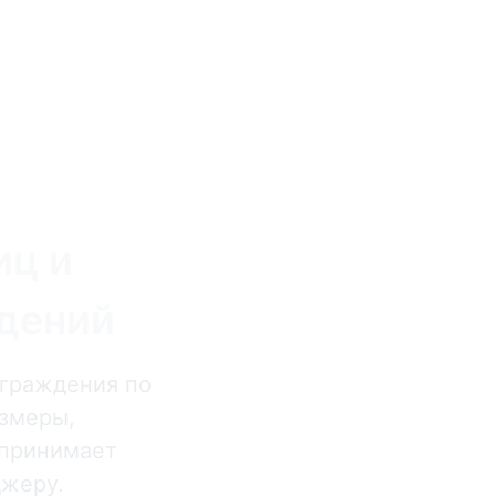
иц и
дений
ограждения по
азмеры,
 принимает
джеру.