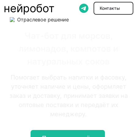
нейробот
Контакты
Отраслевое решение
Чат-бот для морсов,
лимонадов, компотов и
натуральных соков
Помогает выбрать напитки и фасовку,
уточняет наличие и цены, оформляет
заказ и доставку, принимает заявки на
оптовые поставки и передаёт их
менеджеру.