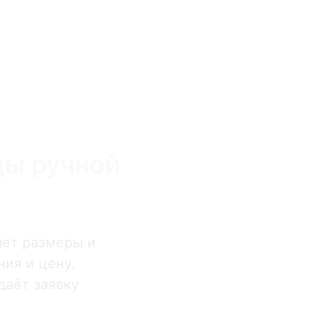
ды ручной
яет размеры и
ия и цену,
даёт заявку