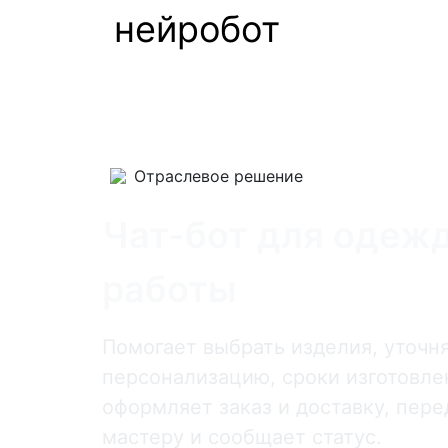
нейробот
Отраслевое решение
Чат-бот для одеж
работы
Помогает выбрать изделия, уточн
персонализацию, сроки изготовлен
оформляет заказ и доставку, пере
мастеру и сообщает статус.