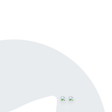
айн-демо