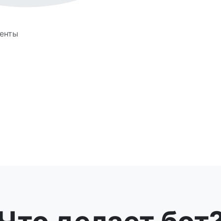
иенты