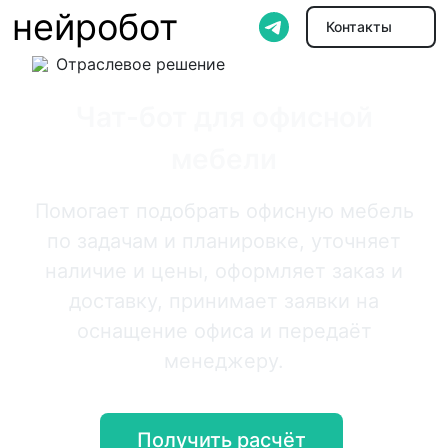
нейробот
Контакты
Отраслевое решение
Чат-бот для офисной
мебели
Помогает подобрать офисную мебель
по задачам и планировке, уточняет
наличие и цены, оформляет заказ и
доставку, принимает заявки на
оснащение офиса и передаёт
менеджеру.
Получить расчёт