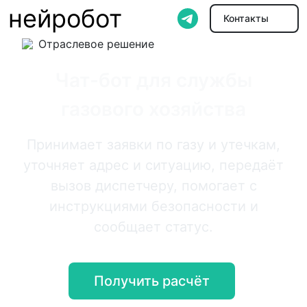
нейробот
Контакты
Отраслевое решение
Чат-бот для службы
газового хозяйства
Принимает заявки по газу и утечкам,
уточняет адрес и ситуацию, передаёт
вызов диспетчеру, помогает с
инструкциями безопасности и
сообщает статус.
Получить расчёт