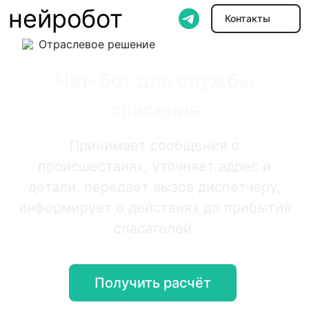
нейробот
Контакты
Отраслевое решение
Чат-бот для службы
спасения
Принимает сообщения о
происшествиях, уточняет адрес и
детали, передаёт вызов диспетчеру,
информирует о действиях до прибытия
спасателей.
Получить расчёт