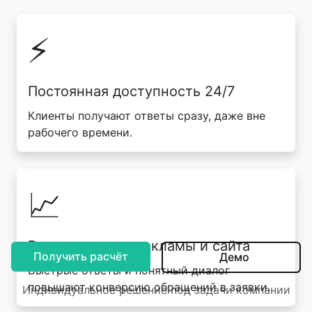
⚡
Постоянная доступность 24/7
Клиенты получают ответы сразу, даже вне
рабочего времени.
📈
Рост заявок из рекламы и сайта
Получить расчёт
Демо
Быстрые ответы и понятный диалог
повышают конверсию обращений в заявки.
Индивидуальное решение под задачи компании