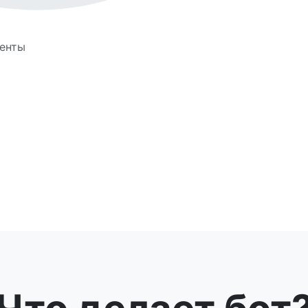
иенты