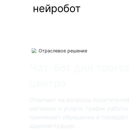
нейробот
Отраслевое решение
Чат-бот для торго
центра
Отвечает на вопросы посетителей
магазины и услуги, график работы
принимает обращения и передаёт
администрации.