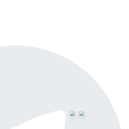
айн-демо