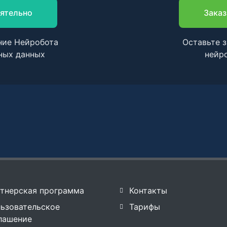
ятельно
Заказ
ние Нейробота
Оставьте з
ных данных
нейр
тнерская программа
Контакты
ьзовательское
Тарифы
лашение