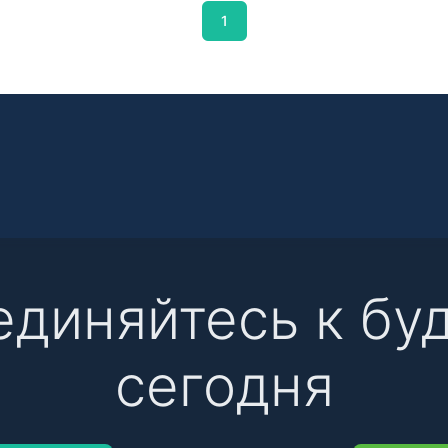
1
единяйтесь к бу
сегодня