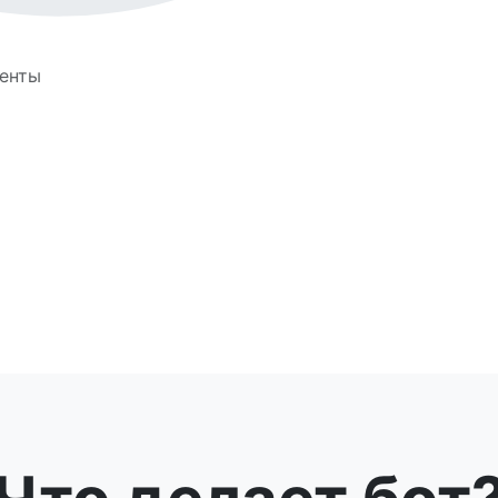
иенты