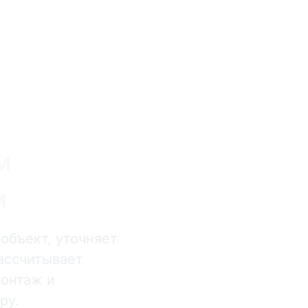
м
м
объект, уточняет
рассчитывает
монтаж и
ру.