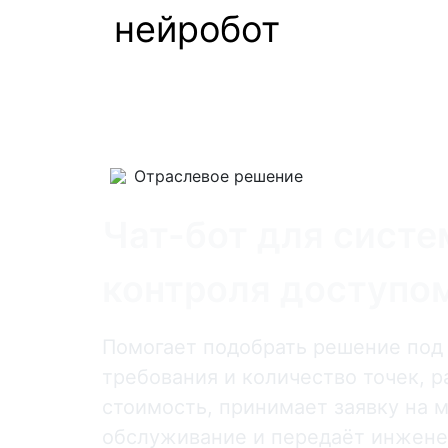
нейробот
Отраслевое решение
Чат-бот для систе
контроля доступо
Помогает подобрать решение под 
требования и количество точек, 
стоимость, принимает заявку на 
обслуживание и передаёт инжене