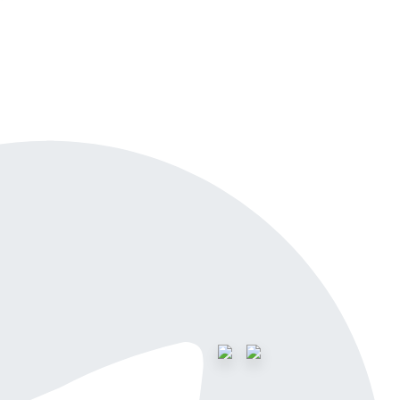
айн-демо