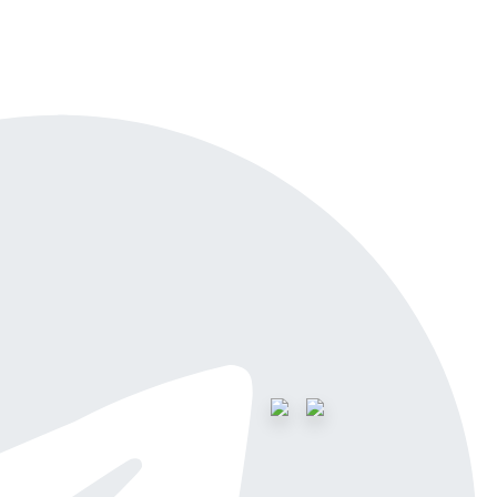
айн-демо