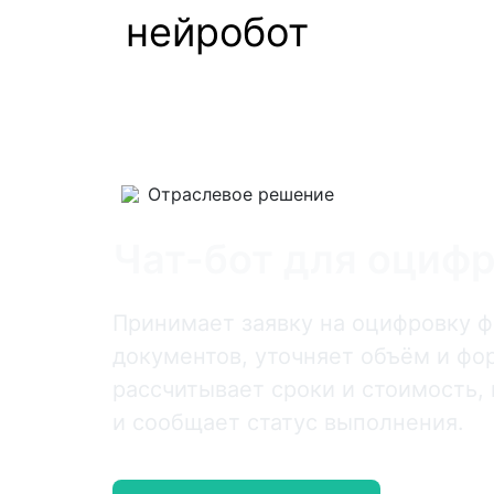
нейробот
Отраслевое решение
Чат-бот для оциф
Принимает заявку на оцифровку ф
документов, уточняет объём и фо
рассчитывает сроки и стоимость,
и сообщает статус выполнения.