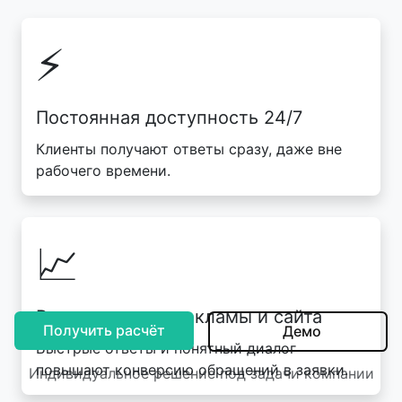
⚡
Постоянная доступность 24/7
Клиенты получают ответы сразу, даже вне
рабочего времени.
📈
Рост заявок из рекламы и сайта
Получить расчёт
Демо
Быстрые ответы и понятный диалог
повышают конверсию обращений в заявки.
Индивидуальное решение под задачи компании