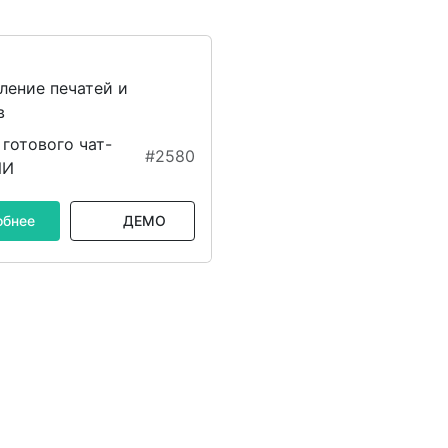
ление печатей и
в
готового чат-
#2580
ИИ
обнее
ДЕМО