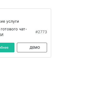
ие услуги
готового чат-
#2773
ИИ
обнее
ДЕМО