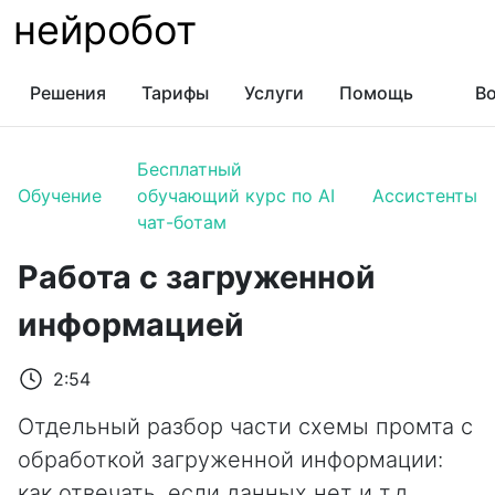
нейробот
Решения
Тарифы
Услуги
Помощь
Во
Бесплатный
Обучение
обучающий курс по AI
Ассистенты
чат-ботам
Работа с загруженной
информацией
2:54
Отдельный разбор части схемы промта с
обработкой загруженной информации:
как отвечать, если данных нет и т.д.