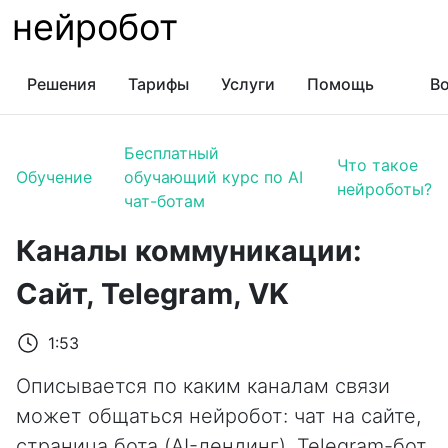
нейробот
Решения
Тарифы
Услуги
Помощь
Во
Бесплатный
Что такое
Обучение
обучающий курс по AI
нейроботы?
чат-ботам
Каналы коммуникации:
Сайт, Telegram, VK
1:53
Описывается по каким каналам связи
может общаться нейробот: чат на сайте,
страница бота (AI-лендинг), Telegram-бот