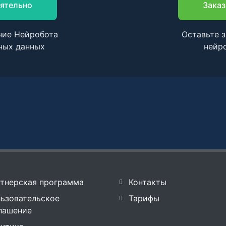
ятельно
Заказ
ние Нейробота
Оставьте з
ных данных
нейр
тнерская программа
Контакты
ьзовательское
Тарифы
лашение