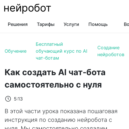
нейробот
Решения
Тарифы
Услуги
Помощь
Во
Бесплатный
Создание
Обучение
обучающий курс по AI
нейроботов
чат-ботам
Как создать AI чат-бота
самостоятельно с нуля
5:13
В этой части урока показана пошаговая
инструкция по созданию нейробота с
нуля. Мы самостоятельно создадим